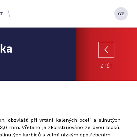
T
CZ
čka
ZPĚT
on, obzvlášť při vrtání kalených ocelí a slinutých
 3,0 mm. Vřeteno je zkonstruováno ze dvou bloků.
 slinutých karbidů s velmi nízkým opotřebením.